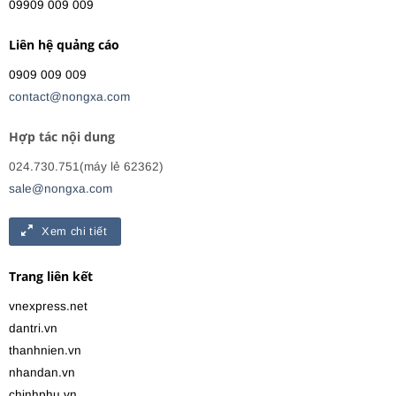
09909 009 009
Liên hệ quảng cáo
0909 009 009
contact@nongxa.com
Hợp tác nội dung
024.730.751(máy lẻ 62362)
sale@nongxa.com
Xem chi tiết
Trang liên kết
vnexpress.net
dantri.vn
thanhnien.vn
nhandan.vn
chinhphu.vn