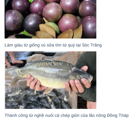
Làm giàu từ giống vú sữa tím tứ quý tại Sóc Trăng
Thành công từ nghề nuôi cá chép giòn của lão nông Đồng Tháp