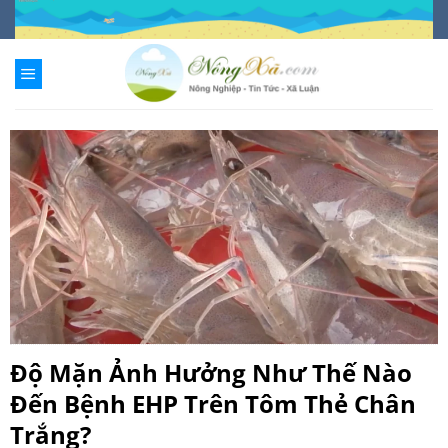
Chuyển
đến
nội
dung
Độ Mặn Ảnh Hưởng Như Thế Nào
Đến Bệnh EHP Trên Tôm Thẻ Chân
Trắng?