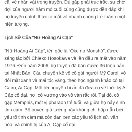
cãi về nhân vật trong truyện. Dù gặp phải trục trặc, sự chờ
đợi của người hâm mộ cuối cùng cũng được đền đáp khi
bộ truyện chính thức ra mắt và nhanh chóng trở thành một
hiện tượng.
Lịch Sử Của “Nữ Hoàng Ai Cập”
“Nữ Hoàng Ai Cập”, tên gốc là “Ōke no Monshō”, được
sáng tác bởi Chieko Hosokawa và lần đầu ra mắt vào năm
1976. Đến năm 2006, bộ truyện đã bán được 36 triệu bản
tại Nhật Bản. Câu chuyện kể về cô gái người Mỹ Carol, với
đôi mắt xanh và mái tóc vàng, theo học ngành khảo cổ tại
Cairo, Ai Cập. Một lời nguyền bí ẩn đã đưa cô về thời kỳ Ai
Cập cổ đại, nơi cô vướng vào vô vàn rắc rối. Tại đó, cô
gặp Memphis, một vị pharaoh trẻ tuổi, và giữa họ nảy sinh
tình cảm. Bộ truyện giả tưởng này không chỉ hấp dẫn bởi
yếu tố tình cảm mà còn đan xen các yếu tố lịch sử, văn
hóa, và chính trị của Ai Cập cổ đại.