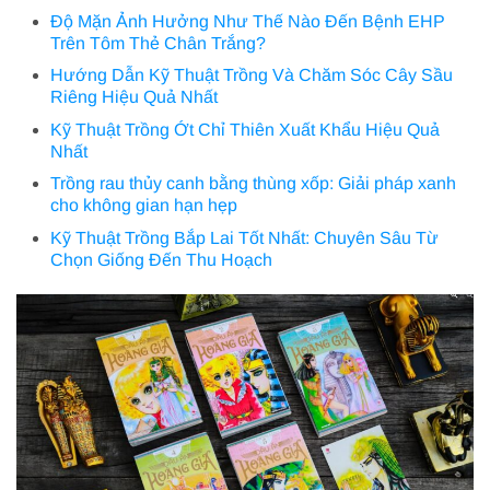
Độ Mặn Ảnh Hưởng Như Thế Nào Đến Bệnh EHP
Trên Tôm Thẻ Chân Trắng?
Hướng Dẫn Kỹ Thuật Trồng Và Chăm Sóc Cây Sầu
Riêng Hiệu Quả Nhất
Kỹ Thuật Trồng Ớt Chỉ Thiên Xuất Khẩu Hiệu Quả
Nhất
Trồng rau thủy canh bằng thùng xốp: Giải pháp xanh
cho không gian hạn hẹp
Kỹ Thuật Trồng Bắp Lai Tốt Nhất: Chuyên Sâu Từ
Chọn Giống Đến Thu Hoạch