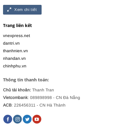
Xem chi tiết
Trang liên kết
vnexpress.net
dantri.vn
thanhnien.vn
nhandan.vn
chinhphu.vn
Thông tin thanh toán:
Chủ tài khoản:
Thanh Tran
Vietcombank
: 089898998
- CN Đà Nẵng
ACB
: 226456311 - CN Hà Thành