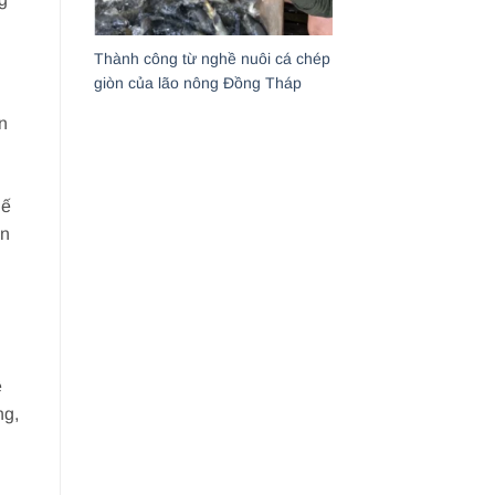
Thành công từ nghề nuôi cá chép
giòn của lão nông Đồng Tháp
n
hế
ân
ề
ng,