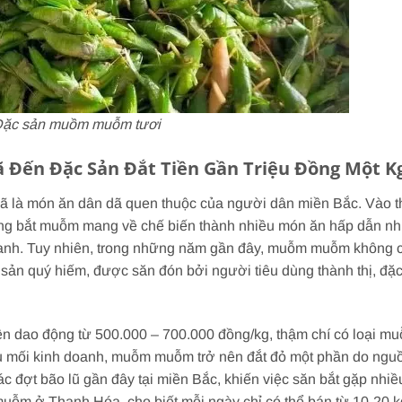
ặc sản muồm muỗm tươi
ến Đặc Sản Đắt Tiền Gần Triệu Đồng Một K
đã là món ăn dân dã quen thuộc của người dân miền Bắc. Vào t
ờng bắt muỗm mang về chế biến thành nhiều món ăn hấp dẫn n
anh. Tuy nhiên, trong những năm gần đây, muỗm muỗm không c
 sản quý hiếm, được săn đón bởi người tiêu dùng thành thị, đặ
ện dao động từ 500.000 – 700.000 đồng/kg, thậm chí có loại m
ầu mối kinh doanh, muỗm muỗm trở nên đắt đỏ một phần do ngu
c đợt bão lũ gần đây tại miền Bắc, khiến việc săn bắt gặp nhiề
uỗm ở Thanh Hóa, cho biết mỗi ngày chỉ có thể bán từ 10-20 k