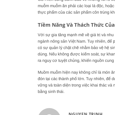
muỗm muỗm ăn phải các loại lá độc, hoặc b
thực phẩm của các sản phẩm côn trùng kha
Tiềm Năng Và Thách Thức Củ
Với sự gia tăng mạnh mẽ về giá trị và nh
ngành nông sản Việt Nam. Tuy nhiên, để ph
có sự quản lý chặt chẽ nhằm bảo vệ hệ si
dùng. Nếu không được kiểm soát, sự kha
ra nguy cơ tuyệt chủng, khiến nguồn cung k
Muồm muỗm hiện nay không chỉ là món ăn t
đón tại các thành phố lớn. Tuy nhiên, để du
vững và toàn diện trong việc khai thác v
bằng sinh thái.
NGUYEN TRINH