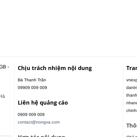
GB -
Chịu trách nhiệm nội dung
Tra
Bà Thanh Trần
vnexp
09909 009 009
dantr
thanh
 Hà
Liên hệ quảng cáo
nhan
chinh
0909 009 009
contact@nongxa.com
Thô
Hợp tác nội dung