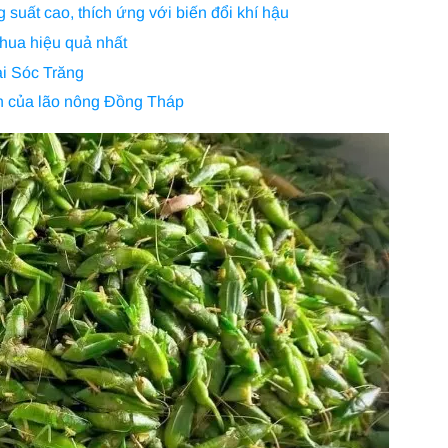
 suất cao, thích ứng với biến đổi khí hậu
hua hiệu quả nhất
ại Sóc Trăng
n của lão nông Đồng Tháp