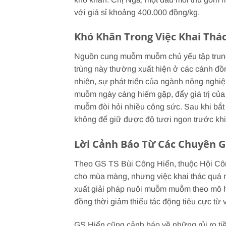
với giá sỉ khoảng 400.000 đồng/kg.
Khó Khăn Trong Việc Khai T
Nguồn cung muỗm muỗm chủ yếu tập trung 
trùng này thường xuất hiện ở các cánh đ
nhiên, sự phát triển của ngành nông nghiệ
muỗm ngày càng hiếm gặp, đẩy giá trị của l
muỗm đòi hỏi nhiều công sức. Sau khi bắt
không để giữ được độ tươi ngon trước khi
Lời Cảnh Báo Từ Các Chuyên
Theo GS TS Bùi Công Hiển, thuộc Hội Côn
cho mùa màng, nhưng việc khai thác quá m
xuất giải pháp nuôi muỗm muỗm theo mô hì
đồng thời giảm thiểu tác động tiêu cực từ v
GS Hiển cũng cảnh báo về những rủi ro ti