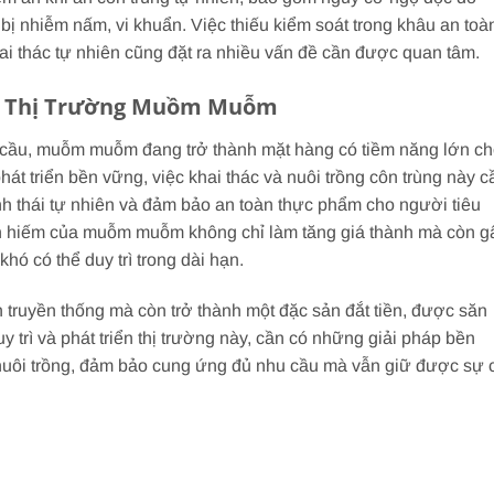
ị nhiễm nấm, vi khuẩn. Việc thiếu kiểm soát trong khâu an toà
i thác tự nhiên cũng đặt ra nhiều vấn đề cần được quan tâm.
a Thị Trường Muồm Muỗm
u cầu, muỗm muỗm đang trở thành mặt hàng có tiềm năng lớn c
át triển bền vững, việc khai thác và nuôi trồng côn trùng này c
nh thái tự nhiên và đảm bảo an toàn thực phẩm cho người tiêu
n hiếm của muỗm muỗm không chỉ làm tăng giá thành mà còn g
hó có thể duy trì trong dài hạn.
ruyền thống mà còn trở thành một đặc sản đắt tiền, được săn
y trì và phát triển thị trường này, cần có những giải pháp bền
à nuôi trồng, đảm bảo cung ứng đủ nhu cầu mà vẫn giữ được sự 