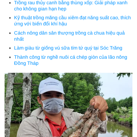
Trồng rau thủy canh bằng thùng xốp: Giải pháp xanh
cho không gian hạn hẹp
Kỹ thuật trồng mãng cầu xiêm đạt năng suất cao, thích
ứng với biến đổi khí hậu
Cách nông dân sân thượng trồng cà chua hiệu quả
nhất
Làm giàu từ giống vú sữa tím tứ quý tại Sóc Trăng
Thành công từ nghề nuôi cá chép giòn của lão nông
Đồng Tháp