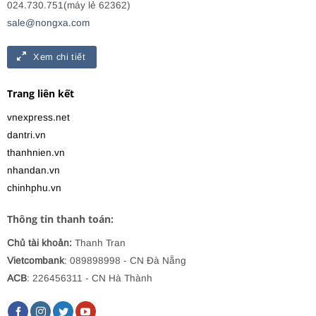
024.730.751(máy lẻ 62362)
sale@nongxa.com
Xem chi tiết
Trang liên kết
vnexpress.net
dantri.vn
thanhnien.vn
nhandan.vn
chinhphu.vn
Thông tin thanh toán:
Chủ tài khoản:
Thanh Tran
Vietcombank
: 089898998
- CN Đà Nẵng
ACB
: 226456311 - CN Hà Thành