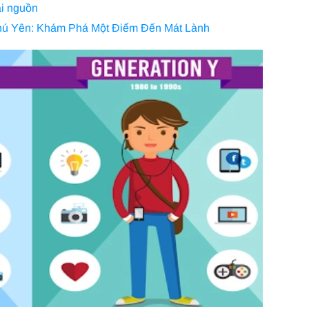
ại nguồn
hú Yên: Khám Phá Một Điểm Đến Mát Lành