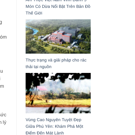
Món Có Dừa Nổi Bật Trên Bản Đồ
Thế Giới
g
hóm
Thực trạng và giải pháp cho rác
thải tại nguồn
xu
i
ám
sức
Vùng Cao Nguyên Tuyệt Đẹp
 lý
Giữa Phú Yên: Khám Phá Một
Điểm Đến Mát Lành