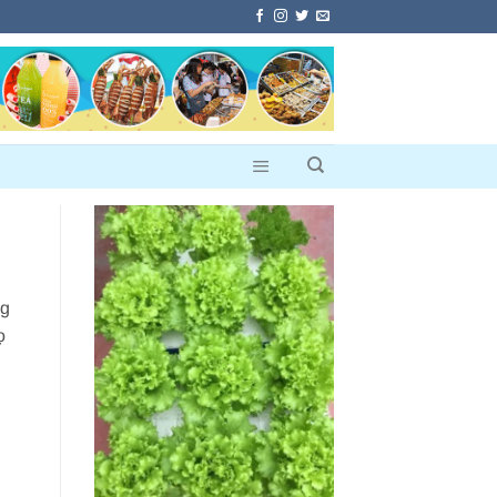
g
ng
ọ