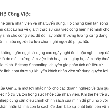
 Hệ Công Việc
 hệ giữa nhân viên và nhà tuyển dụng. Họ chứng kiến làn sóng
u đặt câu hỏi về giá trị thực sự của việc cống hiến hết mình ch
 hy sinh cho công việc để đổi lấy phần thưởng tương xứng đang
 ốm, nhiều người trẻ lựa chọn nghỉ ngơi để phục hồi.
Z không ngần ngại sử dụng các ngày nghỉ ốm hoặc nghỉ phép dà
là do môi trường làm việc linh hoạt hơn, giúp họ cảm thấy thoả
a mình. Brittany Schmaling, chuyên gia phân tích dữ liệu từ
ệc linh hoạt thực sự khuyến khích nhân viên sử dụng quyền lợi
c của Gen Z là một lời nhắc nhở cho các doanh nghiệp về tầm q
iệc hỗ trợ và tôn trọng sức khỏe của nhân viên. Khi thế hệ trẻ ư
ghiệp cũng cần điều chỉnh chính sách của mình để phù hợp với
chân nhân tài mà còn là cách để đảm bảo sự phát triển bền vữ