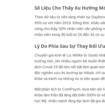
Số Liệu Cho Thấy Xu Hướng Mớ
Theo dữ liệu từ nền tảng nhân sự Dayforce
55% so với năm 2019. Đồng thời, khảo sá
cũng cho thấy 30% nhân viên văn phòng n
nhân viên trong độ tuổi từ 25 đến 34 có x
Lý Do Phía Sau Sự Thay Đổi Ư
Chuyên gia kinh tế Liz Willke từ Gusto nhậ
hướng mới, khi nhiều người trẻ muốn thiết
dịch Covid-19 đã làm nổi bật tầm quan trọn
đốc nghiên cứu thị trường tại Hibob, chỉ ra
khỏe và tránh xa những rủi ro liên quan đế
Một phân tích từ ComPsych, dựa trên dữ li
khỏe tâm thần đã tăng đột biến 300% từ 
học Mỹ, nhấn mạnh rằng đại dịch đã gia tăng