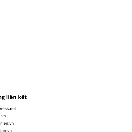
ng liên kết
ress.net
i.vn
nien.vn
dan.vn