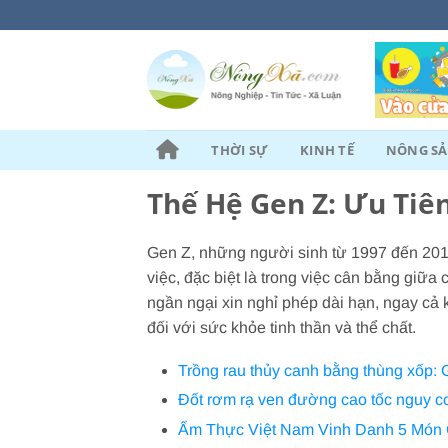
Chuyển
đến
nội
dung
THỜI SỰ
KINH TẾ
NÔNG S
Thế Hệ Gen Z: Ưu Tiê
Gen Z, những người sinh từ 1997 đến 2012
việc, đặc biệt là trong việc cân bằng giữa
ngần ngại xin nghỉ phép dài hạn, ngay cả 
đối với sức khỏe tinh thần và thể chất.
Trồng rau thủy canh bằng thùng xốp: 
Đốt rơm rạ ven đường cao tốc nguy c
Ẩm Thực Việt Nam Vinh Danh 5 Món 