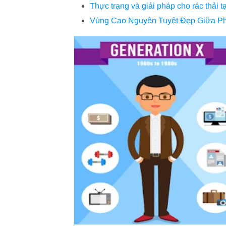
Thực trạng và giải pháp cho rác thải t
Vùng Cao Nguyên Tuyệt Đẹp Giữa P