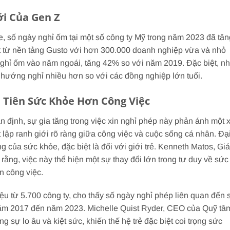
i Của Gen Z
, số ngày nghỉ ốm tại một số công ty Mỹ trong năm 2023 đã tăn
t từ nền tảng Gusto với hơn 300.000 doanh nghiệp vừa và nhỏ
ghỉ ốm vào năm ngoái, tăng 42% so với năm 2019. Đặc biệt, n
u hướng nghỉ nhiều hơn so với các đồng nghiệp lớn tuổi.
u Tiên Sức Khỏe Hơn Công Việc
n định, sự gia tăng trong việc xin nghỉ phép này phản ánh một 
 lập ranh giới rõ ràng giữa công việc và cuộc sống cá nhân. Đạ
g của sức khỏe, đặc biệt là đối với giới trẻ. Kenneth Matos, Gi
 rằng, việc này thể hiện một sự thay đổi lớn trong tư duy về sức
n công việc.
ệu từ 5.700 công ty, cho thấy số ngày nghỉ phép liên quan đến 
năm 2017 đến năm 2023. Michelle Quist Ryder, CEO của Quỹ tâm
 sự lo âu và kiệt sức, khiến thế hệ trẻ đặc biệt coi trọng sức