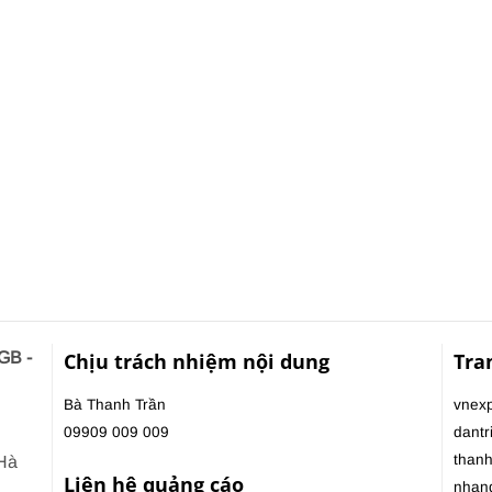
GB -
Chịu trách nhiệm nội dung
Tra
Bà Thanh Trần
vnexp
09909 009 009
dantr
thanh
 Hà
Liên hệ quảng cáo
nhan