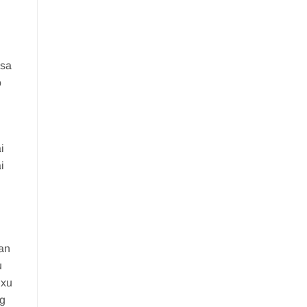
 sa
o
i
i
uan
u
 xu
ng