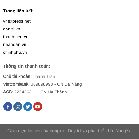
Trang liên kết
vnexpress.net
dantri.vn
thanhnien.vn
nhandan.vn
chinhphu.vn
Thông tin thanh toán:
Chủ tài khoản:
Thanh Tran
Vietcombank
: 089898998
- CN Đà Nẵng
ACB
: 226456311 - CN Hà Thành
Giao diện tin tức của
nongxa
| Duy trì và phát triển bởi
NongXa
Website