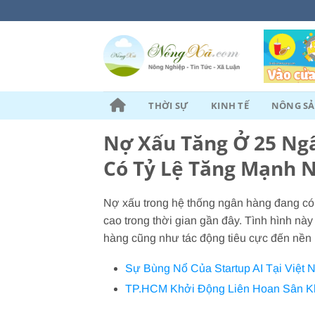
Chuyển
đến
nội
dung
THỜI SỰ
KINH TẾ
NÔNG S
Nợ Xấu Tăng Ở 25 Ng
Có Tỷ Lệ Tăng Mạnh 
Nợ xấu trong hệ thống ngân hàng đang có 
cao trong thời gian gần đây. Tình hình nà
hàng cũng như tác động tiêu cực đến nền k
Sự Bùng Nổ Của Startup AI Tại Việt 
TP.HCM Khởi Động Liên Hoan Sân K