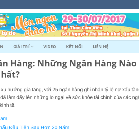
ẢN
GIẢI TRÍ
VIDEO
KẾT NỐI
LIÊN HỆ
ân Hàng: Những Ngân Hàng Nào
Nhất?
xu hướng gia tăng, với 25 ngân hàng ghi nhận tỷ lệ nợ xấu tăn
y đã làm dấy lên những lo ngại về sức khỏe tài chính của các ng
inh tế.
Nam
hấu Đầu Tiên Sau Hơn 20 Năm