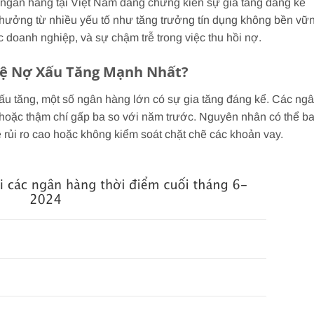
u ngân hàng tại Việt Nam đang chứng kiến sự gia tăng đáng kể
h hưởng từ nhiều yếu tố như tăng trưởng tín dụng không bền vữ
doanh nghiệp, và sự chậm trễ trong việc thu hồi nợ.
Lệ Nợ Xấu Tăng Mạnh Nhất?
xấu tăng, một số ngân hàng lớn có sự gia tăng đáng kể. Các ng
hoặc thậm chí gấp ba so với năm trước. Nguyên nhân có thể b
 rủi ro cao hoặc không kiểm soát chặt chẽ các khoản vay.