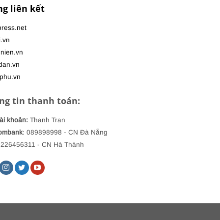
ng liên kết
ress.net
i.vn
nien.vn
dan.vn
phu.vn
ng tin thanh toán:
ài khoản:
Thanh Tran
combank
: 089898998
- CN Đà Nẵng
 226456311 - CN Hà Thành