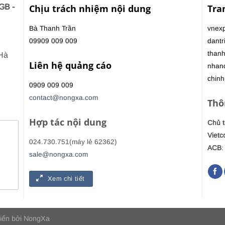
GB -
Chịu trách nhiệm nội dung
Tra
Bà Thanh Trần
vnexp
09909 009 009
dantr
thanh
 Hà
Liên hệ quảng cáo
nhan
chinh
0909 009 009
contact@nongxa.com
Thô
Hợp tác nội dung
Chủ t
Viet
024.730.751(máy lẻ 62362)
ACB
:
sale@nongxa.com
Xem chi tiết
riển bởi
NongXa