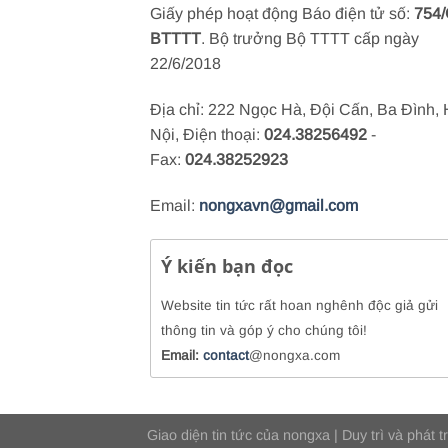
Giấy phép hoạt động Báo điện tử số:
754/
BTTTT
. Bộ trưởng Bộ TTTT cấp ngày
22/6/2018
Địa chỉ: 222 Ngọc Hà, Đội Cấn, Ba Đình,
Nội, Điện thoại:
024.38256492
-
Fax:
024.38252923
Email:
nongxavn@gmail.com
Ý kiến bạn đọc
Website tin tức rất hoan nghênh độc giả gửi
thông tin và góp ý cho chúng tôi!
Email:
contact
@nongxa.com
Giao diện tin tức của
nongxa
| Duy trì và phát t