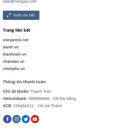
sale@nongxa.com
Xem chi tiết
Trang liên kết
vnexpress.net
dantri.vn
thanhnien.vn
nhandan.vn
chinhphu.vn
Thông tin thanh toán:
Chủ tài khoản:
Thanh Tran
Vietcombank
: 089898998
- CN Đà Nẵng
ACB
: 226456311 - CN Hà Thành